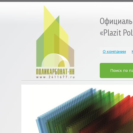
Официаль
«Plazit Po
О компании
Поиск по п
« Prev
Next »