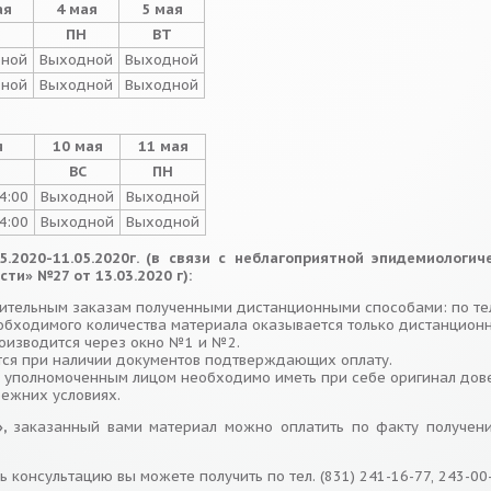
ая
4 мая
5 мая
ПН
ВТ
ной
Выходной
Выходной
ной
Выходной
Выходной
я
10 мая
11 мая
ВС
ПН
14:00
Выходной
Выходной
14:00
Выходной
Выходной
05.2020-11.05.2020г. (в связи с неблагоприятной эпидемиолог
сти» №27 от 13.03.2020 г):
рительным заказам полученными дистанционными способами: по тел
обходимого количества материала оказывается только дистанционно
оизводится через окно №1 и №2.
тся при наличии документов подтверждающих оплату.
 уполномоченным лицом необходимо иметь при себе оригинал дове
режних условиях.
»,
заказанный вами материал можно оплатить по факту получени
ь консультацию вы можете получить по тел. (831) 241-16-77, 243-00