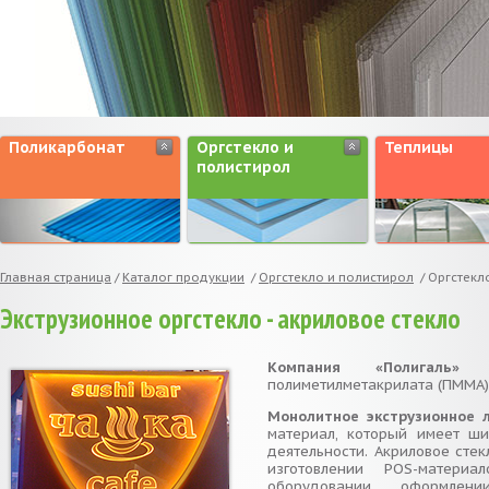
Поликарбонат
Оргстекло и
Теплицы
полистирол
Главная страница
/
Каталог продукции
/
Оргстекло и полистирол
/
Оргстекл
Экструзионное оргстекло - акриловое стекло
Компания «Полигаль
полиметилметакрилата (ПММА) 
Монолитное экструзионное л
материал, который имеет ш
деятельности. Акриловое сте
изготовлении POS-матери
оборудовании, оформлени