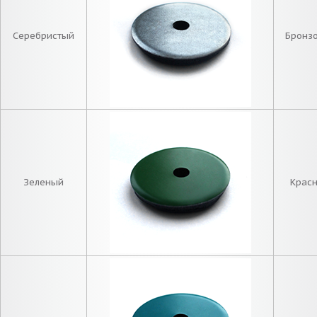
Серебристый
Бронз
Зеленый
Крас